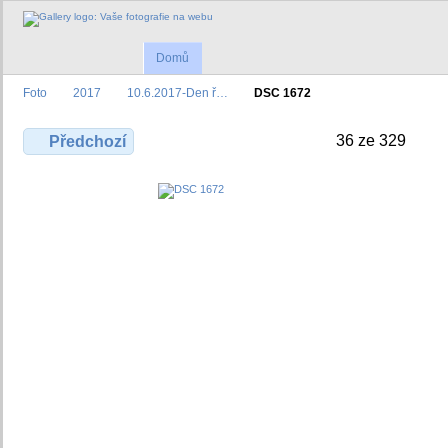
Domů
Foto
2017
10.6.2017-Den ř…
DSC 1672
36 ze 329
Předchozí