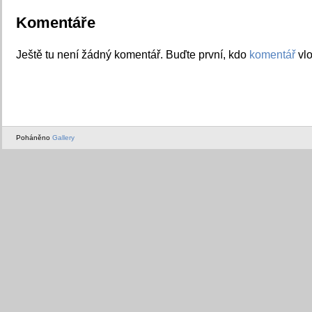
Komentáře
Ještě tu není žádný komentář. Buďte první, kdo
komentář
vlo
Poháněno
Gallery