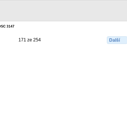
DSC 3147
171 ze 254
Další