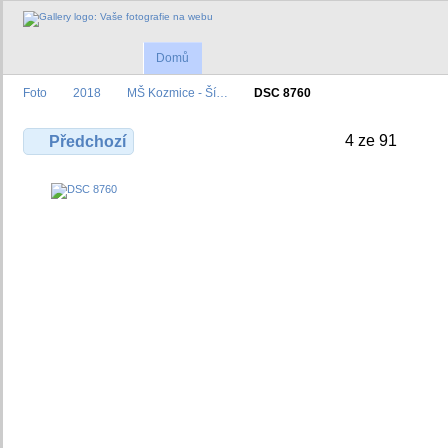
Domů
Foto
2018
MŠ Kozmice - Ší…
DSC 8760
4 ze 91
Předchozí