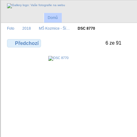
Domů
Foto
2018
MŠ Kozmice - Ší…
DSC 8770
6 ze 91
Předchozí