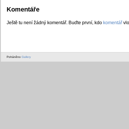
Komentáře
Ještě tu není žádný komentář. Buďte první, kdo
komentář
vlo
Poháněno
Gallery